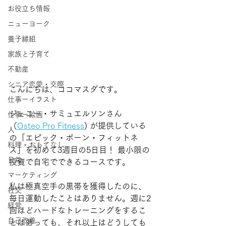
お役立ち情報
ニューヨーク
養子縁組
家族と子育て
不動産
シニア恋愛・交際
こんにちは、ココマスダです。
仕事ーイラスト
ジェニー・サミュエルソンさん
仕事ー絵画
（
Osteo Pro Fitness
) が提供している
人
の「エピック・ボーン・フィットネ
料理・おもてなし
ス」を初めて3週目の5日目！ 最小限の
日常
投資で自宅でできるコースです。
マーケティング
私は極真空手の黒帯を獲得したのに、
社交
毎日運動したことはありません。週に2
経営
回ほどハードなトレーニングをするこ
自己改善
とはあっても、それ以上はどうしても