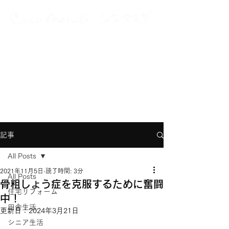
A Japanese New Yorker
with multiple careers and interests
グローバルに、多動力に、働いて生きている
記事
All Posts
2021年11月5日
読了時間: 3分
All Posts
骨粗しょう症を克服するために奮闘
住宅リフォーム
中！
田舎生活
更新日：
2024年3月21日
シニア生活