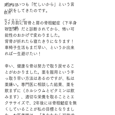
ダメ。いつも「忙しいから」という言
英語学習
い訳をしてきたのです。
観光
サイクリング
2ヶ月前に背骨と肩の骨粗鬆症（下半身
コロナ禍
は正常）だと診断されてから、怖い可
能性のおかげで変わりました。
背骨が折れたら寝たきりになります！
車椅子生活もまだ早い、というか出来
れば一生避けたい！
幸い、健康な骨は努力で取り戻せるこ
とがわかりました。薬を服用という手
っ取り早い方法はあるのですが、私は
薬嫌い。専門医に相談した結果、薬を
飲まずに（カルシウムとビタミンは飲
みます）、適切な栄養を取ることとエ
クササイズで、2年後には骨粗鬆症を無
くしていることが私の目標となりまし