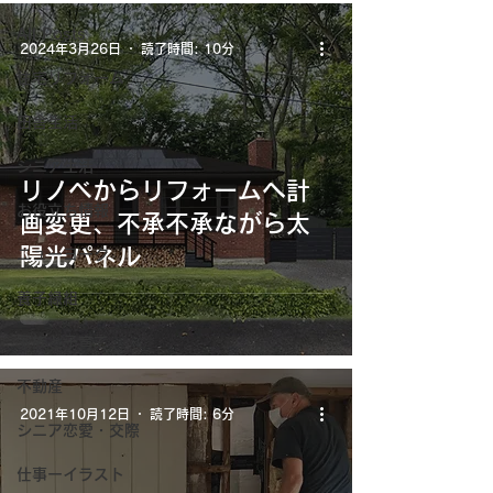
All Posts
2024年3月26日
読了時間: 10分
住宅リフォーム
田舎生活
シニア生活
リノベからリフォームへ計
お役立ち情報
画変更、不承不承ながら太
陽光パネル
ニューヨーク
養子縁組
家族と子育て
不動産
2021年10月12日
読了時間: 6分
シニア恋愛・交際
仕事ーイラスト