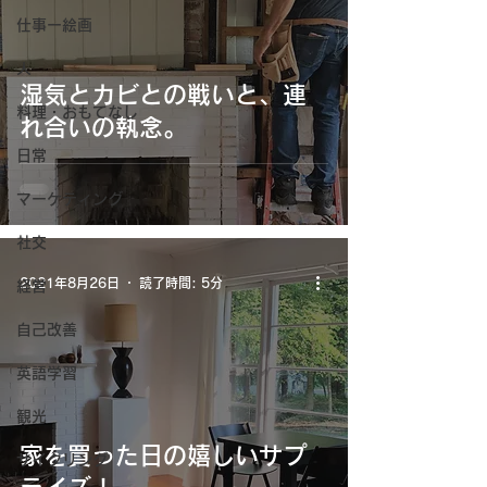
仕事ー絵画
人
湿気とカビとの戦いと、連
料理・おもてなし
れ合いの執念。
日常
マーケティング
社交
2021年8月26日
読了時間: 5分
経営
自己改善
英語学習
観光
家を買った日の嬉しいサプ
サイクリング