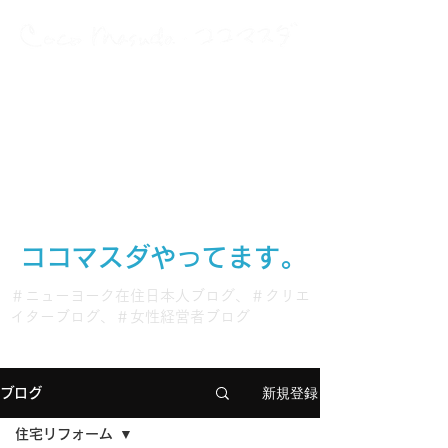
A Japanese New Yorker
with multiple careers and interests
グローバルに、多動力に、働いて生きている
ココマスダやってます。
＃ニューヨーク在住日本人ブログ、＃クリエ
イターブログ、＃女性経営者ブログ
新規登録
ブログ
住宅リフォーム