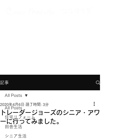
A Japanese New Yorker
with multiple careers and interests
グローバルに、多動力に、働いて生きている
記事
All Posts
2020年4月6日
読了時間: 3分
All Posts
トレーダージョーズのシニア・アワ
住宅リフォーム
ーに行ってみました。
田舎生活
シニア生活