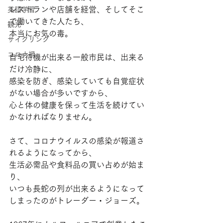
レストランや店舗を経営、そしてそこ
英語学習
で働いてきた人たち、
観光
本当にお気の毒。
サイクリング
コロナ禍
自宅待機が出来る一般市民は、出来る
だけ冷静に、
感染を防ぎ、感染していても自覚症状
がない場合が多いですから、
心と体の健康を保って生活を続けてい
かなければなりません。
さて、コロナウイルスの感染が報道さ
れるようになってから、
生活必需品や食料品の買い占めが始ま
り、
いつも長蛇の列が出来るようになって
しまったのがトレーダー・ジョーズ。