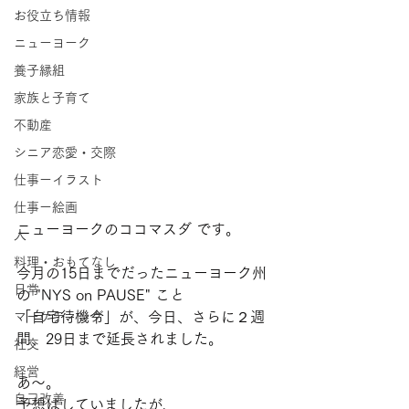
お役立ち情報
ニューヨーク
養子縁組
家族と子育て
不動産
シニア恋愛・交際
仕事ーイラスト
仕事ー絵画
ニューヨークのココマスダ です。
人
料理・おもてなし
今月の15日までだったニューヨーク州
日常
の "NYS on PAUSE" こと
「自宅待機令」が、今日、さらに２週
マーケティング
間、29日まで延長されました。
社交
経営
あ〜。
自己改善
予想はしていましたが、