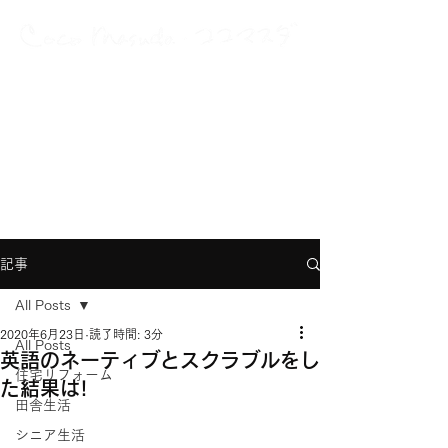
A Japanese New Yorker
with multiple careers and interests
グローバルに、多動力に、働いて生きている
記事
All Posts
2020年6月23日
読了時間: 3分
All Posts
英語のネーティブとスクラブルをし
住宅リフォーム
た結果は!
田舎生活
シニア生活