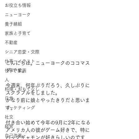
お役立ち情報
ニューヨーク
養子縁組
家族と子育て
不動産
シニア恋愛・交際
仕事ーイラスト
こんにちは。ニューヨークのココマス
ダ です。
仕事ー絵画
人
今週末、何年ぶりだろう、久しぶりに
料理・おもてなし
スクラブルをしました。
日常
かなり前に娘とやったきりだと思いま
す。
マーケティング
社交
付き合い始めて今年の9月に2年になる
経営
アメリカ人の彼がゲーム好きで、特に
自己改善
バックギャモンが好きらしいのです