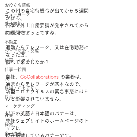
お役立ち情報
この州の自宅待機令が出てから５週間
ニューヨーク
が経ち、
養子縁組
日本で外出自粛要請が発令されてから
二週間ちょっとですね。
家族と子育て
不動産
通勤からテレワーク、又は在宅勤務に
シニア恋愛・交際
なった方、
仕事ーイラスト
慣れて来ましたか？
仕事ー絵画
自社、
CoCollaborations
 の業務は、
人
通常からテレワークが基本なので、
料理・おもてなし
新型コロナウイルスの緊急事態にほと
日常
んど影響されていません。
マーケティング
以下の英語と日本語のバナーは、
社交
弊社ウェブサイトのホームページのト
経営
ップに
自己改善
現在掲載しているバナーです。