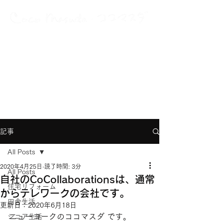
A Japanese New Yorker
with multiple careers and interests
グローバルに、多動力に、働いて生きている
記事
All Posts
2020年4月25日
読了時間: 3分
All Posts
自社のCoCollaborationsは、通常
住宅リフォーム
からテレワークの会社です。
田舎生活
更新日：
2020年6月18日
ニューヨークのココマスダ です。
シニア生活