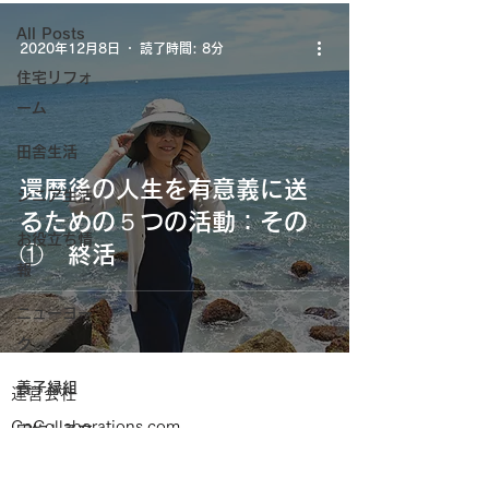
All Posts
2020年12月8日
読了時間: 8分
住宅リフォ
ーム
田舎生活
還暦後の人生を有意義に送
シニア生活
るための５つの活動：その
お役立ち情
① 終活
報
ニューヨー
ク
養子縁組
運営会社
CoCollaborations.com
家族と子育
40 Harrison St. 33C New York, NY 10013
て