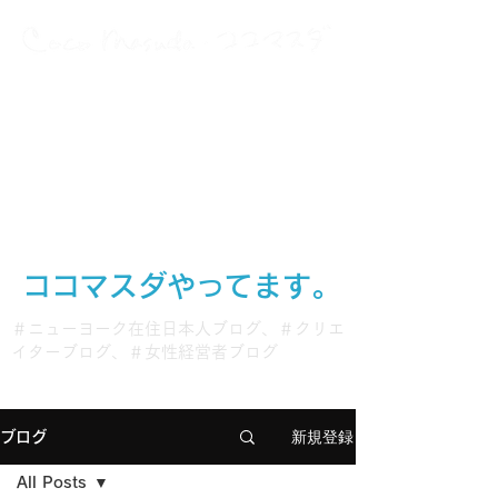
A Japanese New Yorker
with multiple careers and interests
グローバルに、多動力に、働いて生きている
ココマスダやってます。
＃ニューヨーク在住日本人ブログ、＃クリエ
イターブログ、＃女性経営者ブログ
新規登録
ブログ
All Posts